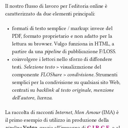
Il nostro flusso di lavoro per l'editoria online è
caratterizzato da due elementi principali:
formati di testo semplice / markup: invece del
PDF, formato proprietario e non adatto per la
lettura su browser. Vulgo funziona in HTML, a
partire da una
pipeline
di pubblicazione F/LOSS.
coinvolgere i lettori nello sforzo di diffondere
testi.
Selezione testo
> visualizzazione del
componente
FLOShare
>
condivisione
. Strumenti
semplici per la condivisione su qualsiasi sito Web,
centrati su
backlink al testo originale
,
menzione
dell'autore
,
licenza
.
La raccolta di racconti
Internet, Mon Amour
(IMA) è
il primo esempio di utilizzo in produzione della
pipeline
Vulgo
, grazie all'impegno di
C.I.R.C.E.
e al